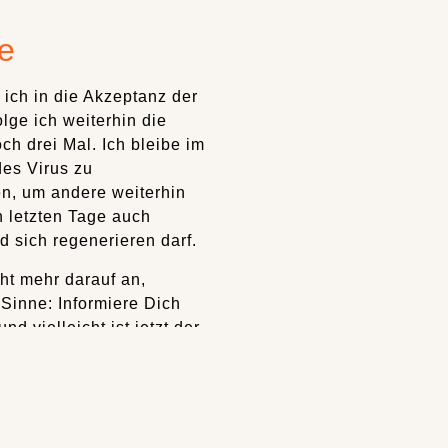
ie
ich in die Akzeptanz der
olge ich weiterhin die
h drei Mal. Ich bleibe im
des Virus zu
n, um andere weiterhin
n letzten Tage auch
d sich regenerieren darf.
ht mehr darauf an,
Sinne: Informiere Dich
 vielleicht ist jetzt der
tzt, wann? Eben!