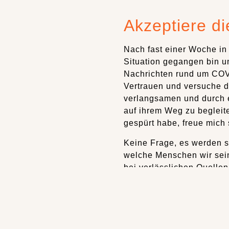
Akzeptiere di
Nach fast einer Woche i
Situation gegangen bin und
Nachrichten rund um COVI
Vertrauen und versuche d
verlangsamen und durch 
auf ihrem Weg zu begleite
gespürt habe, freue mich 
Keine Frage, es werden s
welche Menschen wir sein
bei verlässlichen Quellen
perfekte Zeitpunkt, um e
Ich hoffe Du weißt, dass D