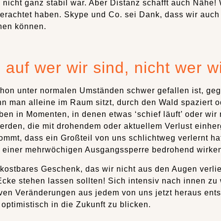
nicht ganz stabil war. Aber Distanz schafft auch Nähe!
h erachtet haben. Skype und Co. sei Dank, dass wir auch
ehen können.
 auf wer wir sind, nicht wer w
hon unter normalen Umständen schwer gefallen ist, geg
nn man alleine im Raum sitzt, durch den Wald spaziert 
ben in Momenten, in denen etwas ‘schief läuft’ oder wir
 werden, die mit drohendem oder aktuellem Verlust einh
mmt, dass ein Großteil von uns schlichtweg verlernt hat,
n einer mehrwöchigen Ausgangssperre bedrohend wirke
o kostbares Geschenk, das wir nicht aus den Augen verli
Ecke stehen lassen sollten! Sich intensiv nach innen z
ven Veränderungen aus jedem von uns jetzt heraus entst
ptimistisch in die Zukunft zu blicken.