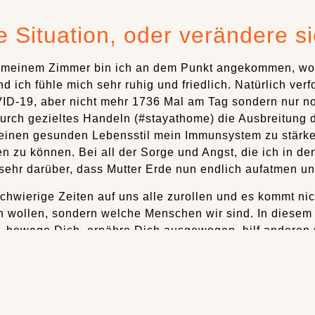
e Situation, oder verändere s
n meinem Zimmer bin ich an dem Punkt angekommen, wo 
 ich fühle mich sehr ruhig und friedlich. Natürlich verf
D-19, aber nicht mehr 1736 Mal am Tag sondern nur noc
urch gezieltes Handeln (#stayathome) die Ausbreitung 
einen gesunden Lebensstil mein Immunsystem zu stärke
n zu können. Bei all der Sorge und Angst, die ich in de
sehr darüber, dass Mutter Erde nun endlich aufatmen un
chwierige Zeiten auf uns alle zurollen und es kommt nic
 wollen, sondern welche Menschen wir sind. In diesem 
, bewege Dich, ernähre Dich ausgewogen, hilf anderen und
ine eigene Meditationspraxis aufzubauen? Wenn nicht je
u nicht alleine bist und alles gut wird!